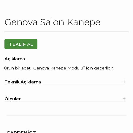
Genova Salon Kanepe
TEKLİF AL
Açıklama
Ürün bir adet “Genova Kanepe Modülü” için geçerlidir.
Teknik Açıklama
Çerçeve kayın kontra.
Ölçüler
Çelik elastik kolon ve zigzag yay.
Kaz tüyü ve elyaf karışımı.