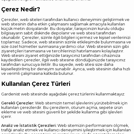
Çerez Nedir?
Çerezler, web siteleri tarafından kullanıcı deneyimini geliştirmek ve
web sitesinin daha etkin çalışmasını sağlamak amacıyla kullanılan
küçük metin dosyalarıdır. Bu dosyalar, tarayıcınızın kurulu olduğu
bilgisayarın sabit diskinde depolanır ve web sitesi tarafından
okunabilir. Çerezler, sizinle ilgili bilgileri içermez ve kişisel verilerinizi
toplamaz. Sadece, web sitesinin sizinle etkileşimde bulunmasına ve
size özel hizmetler sunmasına yardımcı olur. Web sitesinin sizin gibi
ziyaretçileri tanımasına ve tercihlerinizi hatırlamasını kolaylaştırır.
Web sitesini ziyaret ettiğinizde tarayıcınız tarafından cihazınıza
kaydedilen çerezler, ilgili web sitesine döndüğünüzde tarayıcınız
tarafından sunucuya iletilir. Bu sayede, web sitesi size daha
kişiselleştirilmiş bir deneyim sunabilir. Ayrıca, web sitesinin daha hızlı
ve verimli çalışmasına katkıda bulunur.
Kullanılan Çerez Türleri
Gardenist web sitesinde aşağıdaki çerez türlerini kullanmaktayız:
Gerekli Çerezler:
Web sitemizin temel işlevlerini yürütebilmek için
kullanılan çerezlerdir. Bu çerezlerin, oturum açma, sepete ürün
ekleme ve web sitesini güvenli bir şekilde kullanma gibi işlevleri
içerir.
Analiz ve İstatistik Çerezleri:
Web sitemizin performansını ölçmek,
trafiği analiz etmek ve kullanıcı deneyimini iyileştirmek için kullanılan