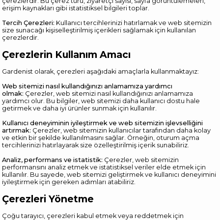
çerezlerdir. Bu çerez türü, ziyaretçi sayısı, sayfa görüntülemeleri,
erişim kaynakları gibi istatistiksel bilgileri toplar.
Tercih Çerezleri:
Kullanıcı tercihlerinizi hatırlamak ve web sitemizin
size sunacağı kişiselleştirilmiş içerikleri sağlamak için kullanılan
çerezlerdir.
Çerezlerin Kullanım Amacı
Gardenist olarak, çerezleri aşağıdaki amaçlarla kullanmaktayız:
Web sitemizi nasıl kullandığınızı anlamamıza yardımcı
olmak:
Çerezler, web sitemizi nasıl kullandığınızı anlamamıza
yardımcı olur. Bu bilgiler, web sitemizi daha kullanıcı dostu hale
getirmek ve daha iyi ürünler sunmak için kullanılır.
Kullanıcı deneyiminin iyileştirmek ve web sitemizin işlevselliğini
artırmak:
Çerezler, web sitemizin kullanıcılar tarafından daha kolay
ve etkin bir şekilde kullanılmasını sağlar. Örneğin, oturum açma
tercihlerinizi hatırlayarak size özelleştirilmiş içerik sunabiliriz.
Analiz, performans ve istatistik:
Çerezler, web sitemizin
performansını analiz etmek ve istatistiksel veriler elde etmek için
kullanılır. Bu sayede, web sitemizi geliştirmek ve kullanıcı deneyimini
iyileştirmek için gereken adımları atabiliriz.
Çerezleri Yönetme
Çoğu tarayıcı, çerezleri kabul etmek veya reddetmek için