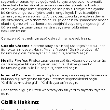
seçenekler sunar. Ayrıca çoğu web tarayıcısı, çerezleri otomatik
olarak kabul eder. Ancak, isterseniz çerezleri yönetme, kontrol
etme veya engelleme seçeneğine sahipsiniz. Tarayıcınızın ayarlar
bölümünden çerezleri yönetebilir, engelleyebilir ve istediğiniz
zaman çerezleri silebilirsiniz. Ancak, bazı zorunlu çerezlerin devre
dışı bırakılması, web sitemizin belirli işlevlerinin çalışmamasına neden
olabilir. Çerezleri nasıl kontrol edeceğinizi veya engelleyeceğinizi
öğrenmek için tarayıcınızın yardım veya ayar bölümüne
başvurabilirsiniz.
Çerezleri yönetmek için aşağıdaki adımları izleyebilirsiniz:
Google Chrome:
Chrome tarayıcısının sağ üst köşesinde bulunan
üç noktalı simgeye tıklayın. "Ayarlar"ı seçin. "Gizlilik ve güvenlik"
bölümüne gidin. "Site ayarları"nı seçin. "Çerezler"i seçin.
Mozilla Firefox:
Firefox tarayıcısının sağ üst köşesinde bulunan üç
çizgili simgeye tıklayın. "Ayarlar"ı seçin. "Gizlilik ve güvenlik"
bölümüne gidin. "Gizlilik"i seçin. "Çerezler"i seçin.
Internet Explorer:
Internet Explorer tarayıcısının sağ üst köşesinde
bulunan dişli simgesine tıklayın. "İnternet seçenekleri"ni seçin.
"Gizlilik" sekmesine gidin. "Gizlilik ayarları"nı seçin.
Daha fazla bilgi için lütfen web tarayıcınızın yardım sayfasını ziyaret
edin.
Gizlilik Hakkınız