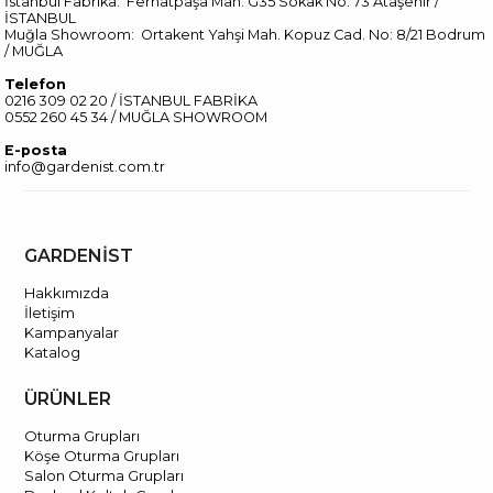
İstanbul Fabrika: Ferhatpaşa Mah. G35 Sokak No: 73 Ataşehir /
İSTANBUL
Muğla Showroom: Ortakent Yahşi Mah. Kopuz Cad. No: 8/21 Bodrum
/ MUĞLA
Telefon
0216 309 02 20 / İSTANBUL FABRİKA
0552 260 45 34 / MUĞLA SHOWROOM
E-posta
info@gardenist.com.tr
GARDENİST
Hakkımızda
İletişim
Kampanyalar
Katalog
ÜRÜNLER
Oturma Grupları
Köşe Oturma Grupları
Salon Oturma Grupları