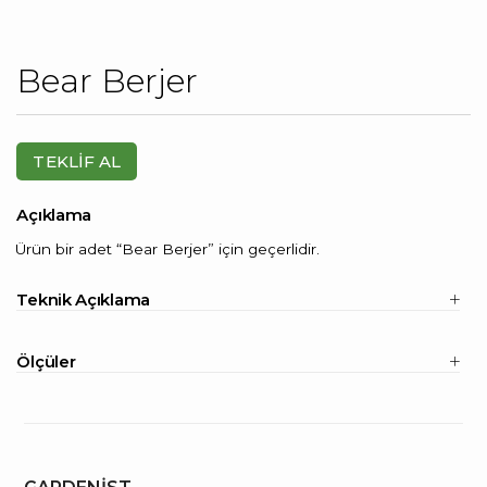
Bear Berjer
TEKLİF AL
Açıklama
Ürün bir adet “Bear Berjer” için geçerlidir.
Teknik Açıklama
Masif ahşap.
Ölçüler
Çelik ve elastik kol.
Kaz tüyü ve elyaf karışımı.